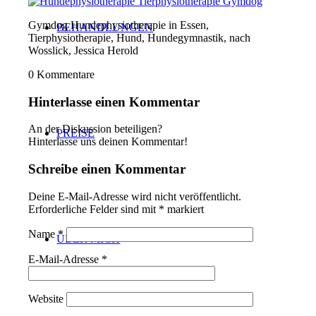
Gymdog Hundephysiotherapie in Essen,
BEHANDLUNGEN
Tierphysiotherapie, Hund, Hundegymnastik, nach
Wosslick, Jessica Herold
0
Kommentare
Hinterlasse einen Kommentar
An der Diskussion beteiligen?
PREISE
Hinterlasse uns deinen Kommentar!
Schreibe einen Kommentar
Deine E-Mail-Adresse wird nicht veröffentlicht.
Erforderliche Felder sind mit
*
markiert
Name
*
ÜBER MICH
E-Mail-Adresse
*
Website